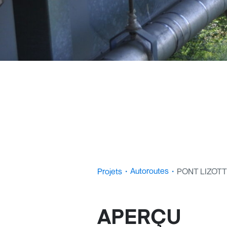
Autoroutes
Projets
・
・
PONT LIZOT
APERÇU