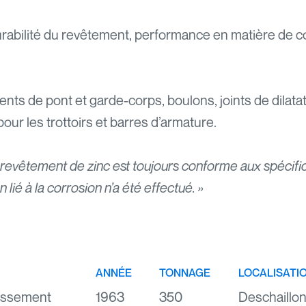
rabilité du revêtement, performance en matière de corr
nts de pont et garde-corps, boulons, joints de dilata
our les trottoirs et barres d’armature.
 revêtement de zinc est toujours conforme aux spécif
lié à la corrosion n’a été effectué. »‍
ANNÉE
TONNAGE
LOCALISATI
lissement
1963
350
Deschaillon