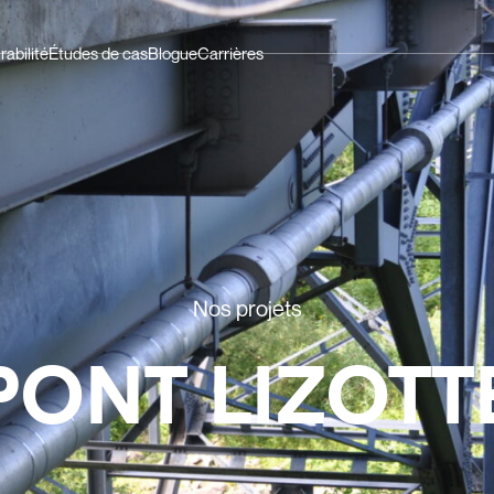
rabilité
Études de cas
Blogue
Carrières
Nos projets
PONT LIZOTT