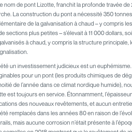
 nom de pont Lizotte, franchit la profonde travée de
rche. La construction du pont a nécessité 350 tonnes 
lémentaire de la galvanisation à chaud – y compris l
de sections plus petites – s’élevait à 11 000 dollars, s
alvanisés à chaud, y compris la structure principale, l
gnalisation.
t été un investissement judicieux est un euphémisme. B
ginables pour un pont (les produits chimiques de dégl
oitié de l’année dans ce climat nordique humide), n
otte est toujours en service. Étonnamment, l’épaisseur
ations des nouveaux revêtements, et aucun entretien 
t été remplacés dans les années 80 en raison de l’év
ails, mais aucune corrosion n’était présente à l’épo
s semelles en 2018 montrent que le revêtement de zi